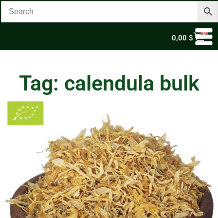
0
0,00
$
Tag: calendula bulk