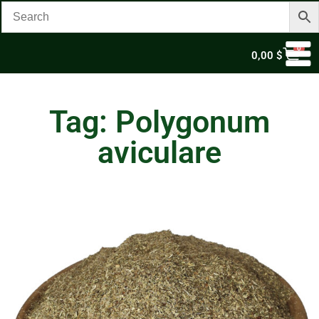
0
0,00
$
Tag: Polygonum
aviculare