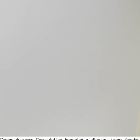
Donec vitae arcu. Fusce dui leo, imperdiet in, aliquam sit amet, feugiat