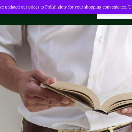
ve updated our prices to Polish złoty for your shopping convenience.
Us