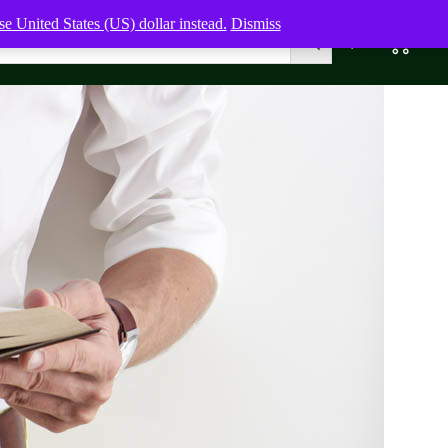
e United States (US) dollar instead.
Dismiss
0
0,00
$