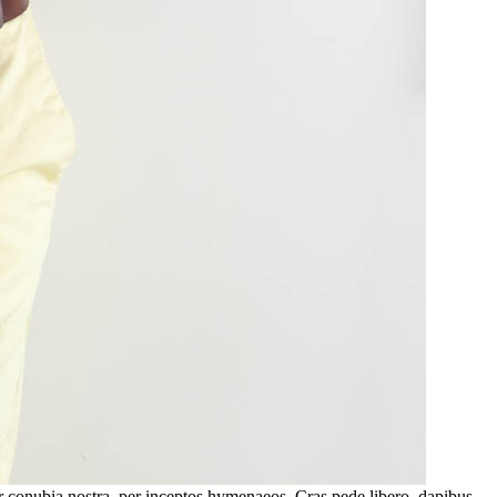
 per conubia nostra, per inceptos hymenaeos. Cras pede libero, dapibus