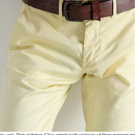
 eu, orci. Duis pulvinar. Class aptent taciti sociosqu ad litora torquent