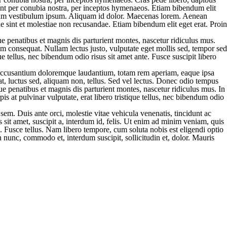
quent per conubia nostra, per inceptos hymenaeos. Etiam bibendum elit
liquam vestibulum ipsum. Aliquam id dolor. Maecenas lorem. Aenean
e sint et molestiae non recusandae. Etiam bibendum elit eget erat. Proin
 penatibus et magnis dis parturient montes, nascetur ridiculus mus.
trum consequat. Nullam lectus justo, vulputate eget mollis sed, tempor sed
ue tellus, nec bibendum odio risus sit amet ante. Fusce suscipit libero
em accusantium doloremque laudantium, totam rem aperiam, eaque ipsa
s at, luctus sed, aliquam non, tellus. Sed vel lectus. Donec odio tempus
ue penatibus et magnis dis parturient montes, nascetur ridiculus mus. In
is at pulvinar vulputate, erat libero tristique tellus, nec bibendum odio
sem. Duis ante orci, molestie vitae vehicula venenatis, tincidunt ac
sit amet, suscipit a, interdum id, felis. Ut enim ad minim veniam, quis
u. Fusce tellus. Nam libero tempore, cum soluta nobis est eligendi optio
unc, commodo et, interdum suscipit, sollicitudin et, dolor. Mauris