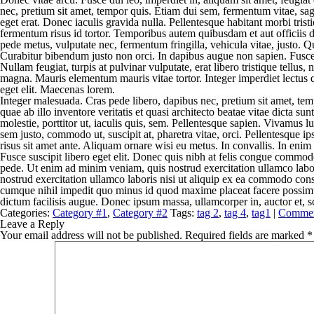
nec, pretium sit amet, tempor quis. Etiam dui sem, fermentum vitae, sag
eget erat. Donec iaculis gravida nulla. Pellentesque habitant morbi tr
fermentum risus id tortor. Temporibus autem quibusdam et aut officiis de
pede metus, vulputate nec, fermentum fringilla, vehicula vitae, justo. Qu
Curabitur bibendum justo non orci. In dapibus augue non sapien. Fusce 
Nullam feugiat, turpis at pulvinar vulputate, erat libero tristique tellu
magna. Mauris elementum mauris vitae tortor. Integer imperdiet lectus qui
eget elit. Maecenas lorem.
Integer malesuada. Cras pede libero, dapibus nec, pretium sit amet, te
quae ab illo inventore veritatis et quasi architecto beatae vitae dicta su
molestie, porttitor ut, iaculis quis, sem. Pellentesque sapien. Vivamus 
sem justo, commodo ut, suscipit at, pharetra vitae, orci. Pellentesque i
risus sit amet ante. Aliquam ornare wisi eu metus. In convallis. In eni
Fusce suscipit libero eget elit. Donec quis nibh at felis congue commodo.
pede. Ut enim ad minim veniam, quis nostrud exercitation ullamco labor
nostrud exercitation ullamco laboris nisi ut aliquip ex ea commodo conse
cumque nihil impedit quo minus id quod maxime placeat facere possimus
dictum facilisis augue. Donec ipsum massa, ullamcorper in, auctor et, sce
Categories:
Category #1
,
Category #2
Tags:
tag 2
,
tag 4
,
tag1
|
Commen
Leave a Reply
Your email address will not be published.
Required fields are marked
*