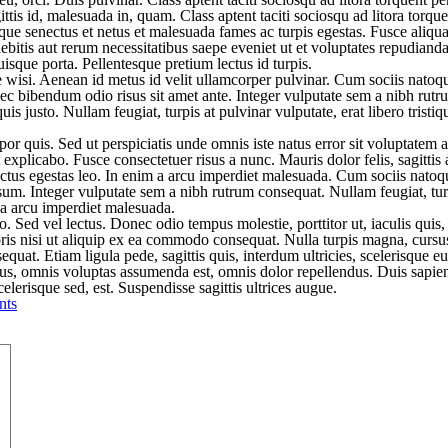
ittis id, malesuada in, quam. Class aptent taciti sociosqu ad litora tor
istique senectus et netus et malesuada fames ac turpis egestas. Fusce a
bitis aut rerum necessitatibus saepe eveniet ut et voluptates repudianda
isque porta. Pellentesque pretium lectus id turpis.
wisi. Aenean id metus id velit ullamcorper pulvinar. Cum sociis natoque
s, nec bibendum odio risus sit amet ante. Integer vulputate sem a nibh ru
s justo. Nullam feugiat, turpis at pulvinar vulputate, erat libero tristiq
mpor quis. Sed ut perspiciatis unde omnis iste natus error sit voluptat
nt explicabo. Fusce consectetuer risus a nunc. Mauris dolor felis, sagitti
luctus egestas leo. In enim a arcu imperdiet malesuada. Cum sociis natoq
psum. Integer vulputate sem a nibh rutrum consequat. Nullam feugiat, turp
m a arcu imperdiet malesuada.
 Sed vel lectus. Donec odio tempus molestie, porttitor ut, iaculis quis, 
is nisi ut aliquip ex ea commodo consequat. Nulla turpis magna, cursus 
quat. Etiam ligula pede, sagittis quis, interdum ultricies, scelerisque e
, omnis voluptas assumenda est, omnis dolor repellendus. Duis sapien n
lerisque sed, est. Suspendisse sagittis ultrices augue.
ts