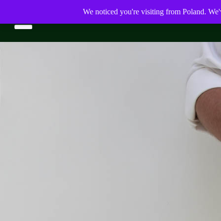
Aliquam id dolor
admin
|
April 29, 2019
We noticed you're visiting from Poland. We'